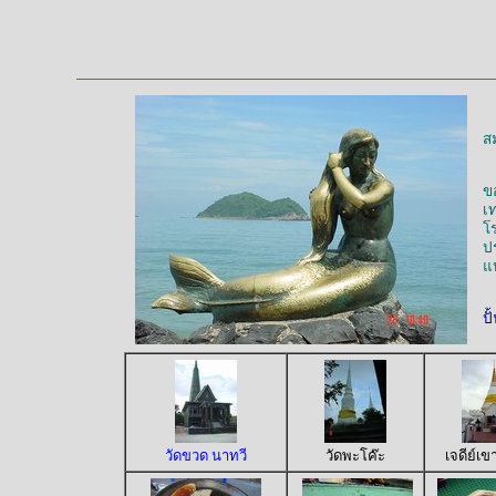
ส
ข
เ
โ
ป
แ
ปั
วัดขวด นาทวี
วัดพะโค๊ะ
เจดีย์เข