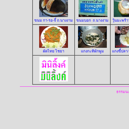
ขนม กา-รอ-จี๋ ถ.นางงาม
ขนมบอก ถ.นางงาม
วุ้นมะพร้าว
ผัดไทย ไชยา
แกงกะทิผักพูม
แกงขี้ปลา
ธรรมนงค